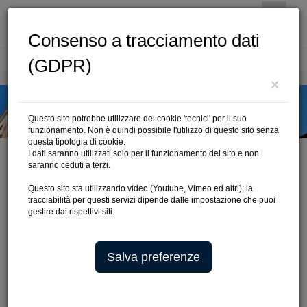
Consenso a tracciamento dati
(GDPR)
Cerca
×
Questo sito potrebbe utilizzare dei cookie 'tecnici' per il suo
funzionamento. Non è quindi possibile l'utilizzo di questo sito senza
questa tipologia di cookie.
I dati saranno utilizzati solo per il funzionamento del sito e non
saranno ceduti a terzi.
Questo sito sta utilizzando video (Youtube, Vimeo ed altri); la
ARCHIVIO CIRCOLARI
tracciabilità per questi servizi dipende dalle impostazione che puoi
gestire dai rispettivi siti.
Salva preferenze
2026
N.
38/2026
del 30/07/2026
|
Visualizza