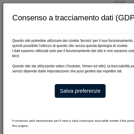
Consenso a tracciamento dati (GD
Cerca
Questo sito potrebbe utilizzare dei cookie 'tecnici' per il suo funzionamento
quindi possibile l'utilizzo di questo sito senza questa tipologia di cookie.
I dati saranno utilizzati solo per il funzionamento del sito e non saranno ced
INFORMATIVA PRIVACY
terzi.
Questo sito sta utilizzando video (Youtube, Vimeo ed altri); la tracciabilità p
servizi dipende dalle impostazione che puoi gestire dai rispettivi siti.
Ai sensi del comma 7 dell'art. 37 del regolamento
Europeo Privacy UE720167676 (GDPR):
Salva preferenze
Premessa
La presente informativa descrive la modalità di
gestione del sito web ufficiale dell’Ordine dei Dottori
Commercialisti ed Esperti Contabili di Prato (di seguito
“Ordine”) secondo quanto disciplinato dal D.Lgs.
Il consenso sarà memorizzato per 6 mesi e sarà comunque revocabile tramite il link pres
196/2003 "Codice in materia di protezione dei dati
fine pagina.
personali" (di seguito "Codice") con riferimento al