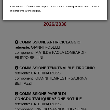
Il consenso sarà memorizzato per 6 mesi e sarà comunque revocabile tramite il
link presente a fine pagina.
COMMISSIONI ISTITUZIONALI
2026/2030
COMMISSIONE ANTIRICICLAGGIO
referente: GIANNI ROSELLI
componenti: MATILDE PAOLA LOMBARDI -
FILIPPO BELLINI
COMMISSIONE TENUTA ALBI E TIROCINIO
referente: CATERINA ROSSI
componenti: GIANNI TEMPESTI - SABRINA
BETTAZZI
COMMISSIONE PARERI DI
CONGRUITA'/LIQUIDAZIONE NOTULE
referente: CATERINA ROSSI
componenti: VINICIO VANNUCCHI - SONIA