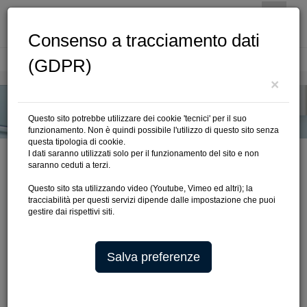
Consenso a tracciamento dati
(GDPR)
Cerca
×
Questo sito potrebbe utilizzare dei cookie 'tecnici' per il suo
funzionamento. Non è quindi possibile l'utilizzo di questo sito senza
questa tipologia di cookie.
I dati saranno utilizzati solo per il funzionamento del sito e non
saranno ceduti a terzi.
Questo sito sta utilizzando video (Youtube, Vimeo ed altri); la
ODCEC PRATO SU TV PRATO
tracciabilità per questi servizi dipende dalle impostazione che puoi
gestire dai rispettivi siti.
L'ODCEC Prato su TV Prato: i servizi del telegiornale e
gli articoli pubblicati sul sito dell'emittente pratese.
Salva preferenze