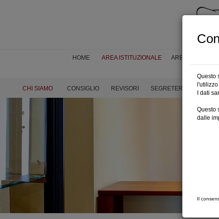
Con
HOME
AREA ISTITUZIONALE
AREA FORMAZI
Questo s
l'utiliz
CHI SIAMO
CONSIGLIO
REVISORI
SEGRETERIA
QUOT
I dati s
Questo s
dalle im
Il consen