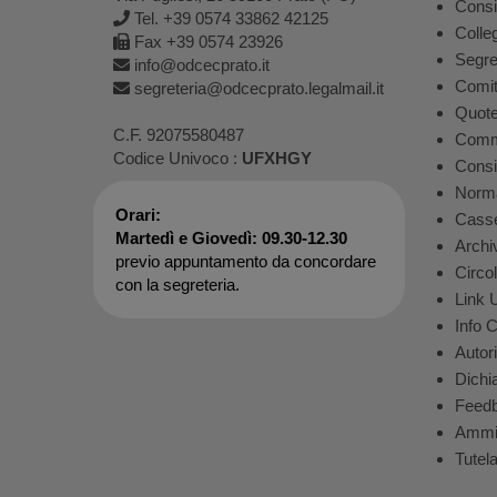
Consi
Tel. +39 0574 33862 42125
Colle
Fax +39 0574 23926
Segre
info@odcecprato.it
Comit
segreteria@odcecprato.legalmail.it
Quot
C.F. 92075580487
Comm
Codice Univoco :
UFXHGY
Consig
Norma
Orari:
Casse
Martedì e Giovedì: 09.30-12.30
Archiv
previo appuntamento da concordare
Circo
con la segreteria.
Link Ut
Info 
Autor
Dichia
Feed
Ammin
Tutela