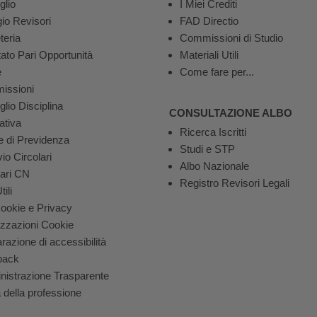
glio
I Miei Crediti
gio Revisori
FAD Directio
teria
Commissioni di Studio
ato Pari Opportunità
Materiali Utili
e
Come fare per...
issioni
lio Disciplina
CONSULTAZIONE ALBO
tiva
Ricerca Iscritti
 di Previdenza
Studi e STP
io Circolari
Albo Nazionale
lari CN
Registro Revisori Legali
ili
Cookie e Privacy
izzazioni Cookie
razione di accessibilità
back
istrazione Trasparente
 della professione