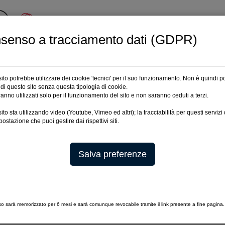
senso a tracciamento dati (GDPR)
|
ONE
CONSULTAZIONE ALBO
PER I PROFESSIONISTI
CPO
A
RISERVATA
ito potrebbe utilizzare dei cookie 'tecnici' per il suo funzionamento. Non è quindi p
zo di questo sito senza questa tipologia di cookie.
E
COMMISSIONI
DISCIPLINA
NORMATIVA
PREVIDENZA
CIRC
aranno utilizzati solo per il funzionamento del sito e non saranno ceduti a terzi.
ito sta utilizzando video (Youtube, Vimeo ed altri); la tracciabilità per questi serviz
postazione che puoi gestire dai rispettivi siti.
Salva preferenze
so sarà memorizzato per 6 mesi e sarà comunque revocabile tramite il link presente a fine pagina.