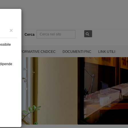
×
REA
Cerca
ossibile
OLARI
INFORMATIVE CNDCEC
DOCUMENTI FNC
LINK UTILI
i dipende