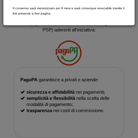
PagoPA è un ecosistema di regole, standard e strumenti
Il consenso sarà memorizzato per 6 mesi e sarà comunque revocabile tramite il
definiti dall'Agenzia per l'Italia Digitale e accettati dalla
link presente a fine pagina.
Pubblica Amministrazione, dalle Banche, Poste ed altri
istituti di pagamento (Prestatori di servizi di pagamento -
PSP) aderenti all'iniziativa:
PagoPA
garantisce a privati e aziende:
sicurezza e affidabilità
nei pagamenti;
semplicità e flessibilità
nella scelta delle
modalità di pagamento;
trasparenza
nei costi di commissione.