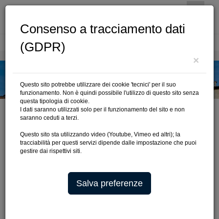
Consenso a tracciamento dati
(GDPR)
Cerca
×
Questo sito potrebbe utilizzare dei cookie 'tecnici' per il suo
funzionamento. Non è quindi possibile l'utilizzo di questo sito senza
questa tipologia di cookie.
I dati saranno utilizzati solo per il funzionamento del sito e non
saranno ceduti a terzi.
Questo sito sta utilizzando video (Youtube, Vimeo ed altri); la
SERVIZIO PAGOPA
tracciabilità per questi servizi dipende dalle impostazione che puoi
gestire dai rispettivi siti.
Salva preferenze
PagoPA
è un'iniziativa che consente a cittadini e imprese di
pagare in modalità elettronica la Pubblica Amministrazione.